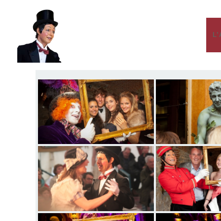
Photos / Vidéos-2
L
By
Webmaster
/
19 janvier 2023